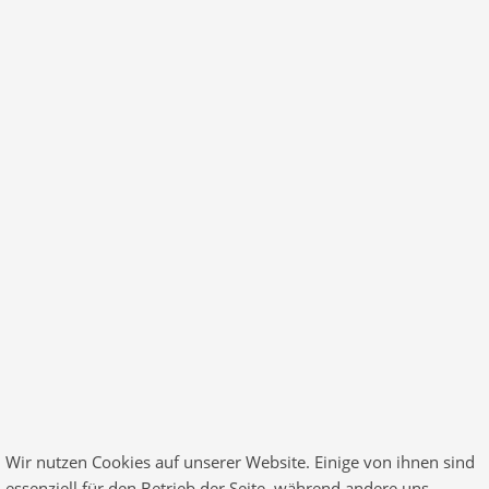
Neue Sprechzeiten!
© 2026 Finance All Rights Reserved. Designed by
RadiusTheme
.com
Wir nutzen Cookies auf unserer Website. Einige von ihnen sind
essenziell für den Betrieb der Seite, während andere uns