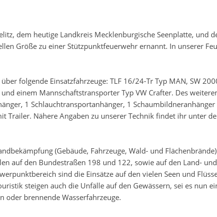
litz, dem heutige Landkreis Mecklenburgische Seenplatte, und 
len Größe zu einer Stützpunktfeuerwehr ernannt. In unserer Fe
 über folgende Einsatzfahrzeuge: TLF 16/24-Tr Typ MAN, SW 200
 und einem Mannschaftstransporter Typ VW Crafter. Des weiter
nhänger, 1 Schlauchtransportanhänger, 1 Schaumbildneranhänger
 Trailer. Nähere Angaben zu unserer Technik findet ihr unter d
andbekämpfung (Gebäude, Fahrzeuge, Wald- und Flächenbrände)
fällen auf den Bundestraßen 198 und 122, sowie auf den Land- und
werpunktbereich sind die Einsätze auf den vielen Seen und Flüsse
stik steigen auch die Unfälle auf den Gewässern, sei es nun ei
iten oder brennende Wasserfahrzeuge.