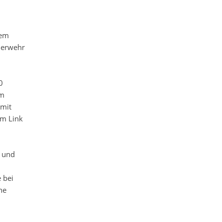
dem
uerwehr
0
em
 mit
em Link
 und
 bei
ne