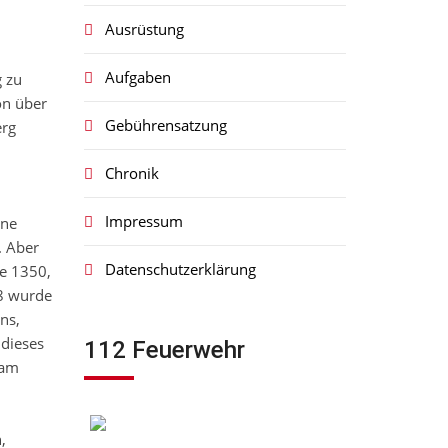
Ausrüstung
Aufgaben
g zu
on über
Gebührensatzung
erg
Chronik
Impressum
ine
. Aber
Datenschutzerklärung
re 1350,
48 wurde
ns,
 dieses
112 Feuerwehr
 am
,