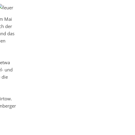
Im Mai
ch der
und das
ven
 etwa
l- und
 die
irtow.
enberger