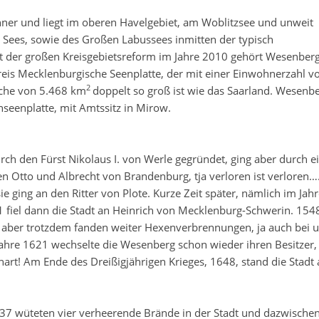
ner und liegt im oberen Havelgebiet, am Woblitzsee und unweit
Sees, sowie des Großen Labussees inmitten der typisch
t der großen Kreisgebietsreform im Jahre 2010 gehört Wesenber
is Mecklenburgische Seenplatte, der mit einer Einwohnerzahl v
2
äche von 5.468 km
doppelt so groß ist wie das Saarland. Wesenb
seenplatte, mit Amtssitz in Mirow.
ch den Fürst Nikolaus I. von Werle gegründet, ging aber durch e
n Otto und Albrecht von Brandenburg, tja verloren ist verloren…
e ging an den Ritter von Plote. Kurze Zeit später, nämlich im Jah
 fiel dann die Stadt an Heinrich von Mecklenburg-Schwerin. 15
, aber trotzdem fanden weiter Hexenverbrennungen, ja auch bei u
Jahre 1621 wechselte die Wesenberg schon wieder ihren Besitzer,
rt! Am Ende des Dreißigjährigen Krieges, 1648, stand die Stadt
37 wüteten vier verheerende Brände in der Stadt und dazwischen