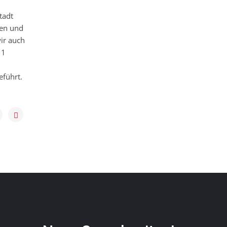
tadt
nen und
ir auch
11
eführt.