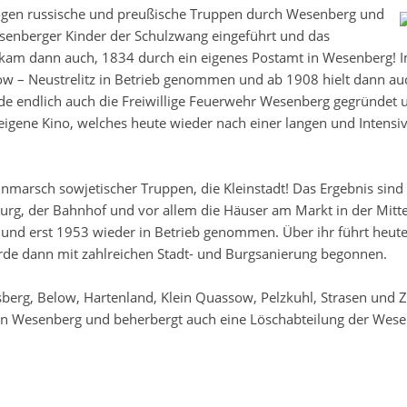
ogen russische und preußische Truppen durch
Wesenberg und
esenberger Kinder der Schulzwang eingeführt und das
 kam dann auch, 1834 durch ein eigenes Postamt in Wesenberg! 
w – Neustrelitz in Betrieb genommen und ab 1908 hielt dann au
de endlich auch die Freiwillige Feuerwehr Wesenberg gegründet 
igene Kino, welches heute wieder nach einer langen und Intensi
inmarsch sowjetischer Truppen, die Kleinstadt! Das Ergebnis sind
urg, der Bahnhof und vor allem die Häuser am Markt in der Mitte
und erst 1953 wieder in Betrieb genommen. Über ihr führt heute
e dann mit zahlreichen Stadt- und Burgsanierung begonnen.
berg, Below, Hartenland, Klein Quassow, Pelzkuhl, Strasen und Z
l von Wesenberg und beherbergt auch eine Löschabteilung der Wes