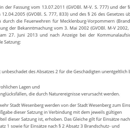
n der Fassung vom 13.07.2011 (GVOBl. M-V. S. 777) und der §
2.04.2005 (GVOBl. S. 777, 833) und des § 26 des Gesetzes ü
gen durch die Feuerwehren für Mecklenburg-Vorpommern (Brand
assung der Bekanntmachung vom 3. Mai 2002 (GVOBl. M-V 2002, 
ung am 27. Juni 2013 und nach Anzeige bei der Kommunalaufsi
e Satzung:
t unbeschadet des Absatzes 2 für die Geschädigten unentgeltlich 
rohlichen Lagen und
Unglücksfällen, die durch Naturereignisse verursacht werden.
erwehr Stadt Wesenberg werden von der Stadt Wesenberg zum Eins
abe dieser Satzung in Verbindung mit dem jeweils gültigen
il dieser Satzung ist, erhoben. Das Gleiche gilt für Einsätze nach
tz 1 sowie für Einsätze nach § 2 Absatz 3 Brandschutz- und