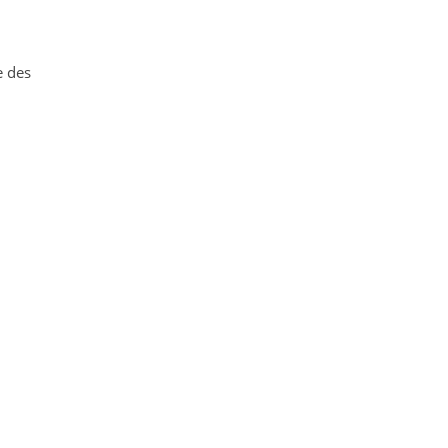
e des
m