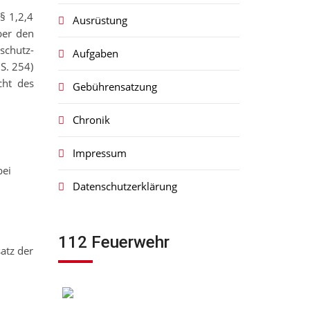
§ 1,2,4
Ausrüstung
ber den
schutz-
Aufgaben
S. 254)
cht des
Gebührensatzung
Chronik
Impressum
bei
Datenschutzerklärung
112 Feuerwehr
atz der