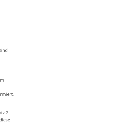
sind
em
rmiert,
atz 2
 diese