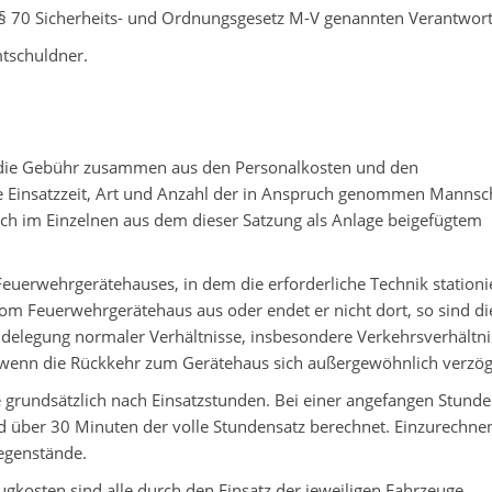
 § 70 Sicherheits- und Ordnungsgesetz M-V genannten Verantwort
tschuldner.
ich die Gebühr zusammen aus den Personalkosten und den
 Einsatzzeit, Art und Anzahl der in Anspruch genommen Mannsc
ch im Einzelnen aus dem dieser Satzung als Anlage beigefügtem
 Feuerwehrgerätehauses, in dem die erforderliche Technik stationier
 vom Feuerwehrgerätehaus aus oder endet er nicht dort, so sind di
ndelegung normaler Verhältnisse, insbesondere Verkehrsverhältni
h, wenn die Rückkehr zum Gerätehaus sich außergewöhnlich verzög
 grundsätzlich nach Einsatzstunden. Bei einer angefangen Stunde
d über 30 Minuten der volle Stundensatz berechnet. Einzurechnen
egenstände.
ugkosten sind alle durch den Einsatz der jeweiligen Fahrzeuge