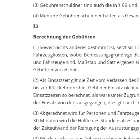
(3) Gebührenschuldner sind auch die in § 69 und
(4) Mehrere Gebührenschuldner haften als Gesam
§3
Berechnung der Gebühren
(1) Soweit nichts anderes bestimmt ist, setzt s
Fahrzeugkosten, wobei Bemessungsgrundlage die
und Fahrzeuge sind. Maßstab und Satz ergeben si
Gebührenverzeichnis.
(2) Als Einsatzzeit gilt die Zeit vom Verlassen des
bis zur Rückkehr dorthin. Geht der Einsatz nicht
Einsatzzeiten so berechnet, als wäre unter Zugru
der Einsatz von dort ausgegangen; dies gilt auc
(3) Abgerechnet wird für Personen und Fahrzeuge
30 Minuten wird die Hälfte des Stundensatzes un
der Zeitaufwand der Reinigung der Ausrüstungsg
(4) Mit den sich aus der Anlage ergebenen Fahrze