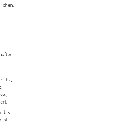
lichen.
haften
t ist,
e
sse,
ert.
n bis
 ist