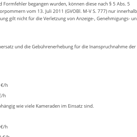
nd Formfehler begangen wurden, können diese nach § 5 Abs. 5
pommern vom 13. Juli 2011 (GVOBl. M-V S. 777) nur innerhalb
ung gilt nicht für die Verletzung von Anzeige-, Genehmigungs- u
nersatz und die Gebührenerhebung für die Inanspruchnahme der
 €/h
€/h
bhängig wie viele Kameraden im Einsatz sind.
 €/h