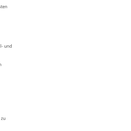
sten
l- und
n
 zu