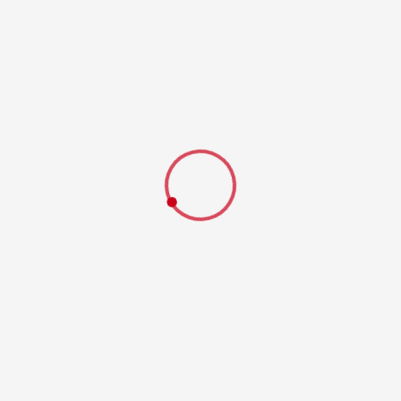
Feuerwehrverein
Aktivitäten
Wir suchen Dich!
Der Vorstand
Gemeinnütziger Zweck
Vereinssatzung
112 Feuerwehr