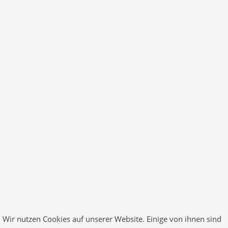
Neue Sprechzeiten!
© 2026 Finance All Rights Reserved. Designed by
RadiusTheme
.com
Wir nutzen Cookies auf unserer Website. Einige von ihnen sind