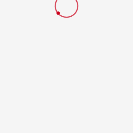
19.01.2026 um 21:22 Uhr
hinter OA Richtung Ahrensberg
weiterlesen