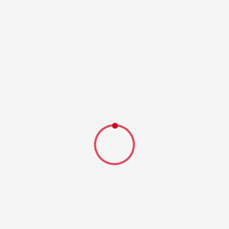
nichtausgelösten Airbags)
• Akkuschrauber
• Elektrowerkzeugkoffer
• Sperrwerkzeugkoffer (zum Öffnen von Türen und
Fenstern)
• 4 umluftunabhängige Einflaschen-Atemschutzgeräte (300
bar / oder auch PA[Pressluftatmer]-Geräte genannt)
Gerätefach 4 (G4)
Das G4 ist ebenfalls mit technischen Mitteln sowohl für die
Brandbekämpfung, als auch auf die technische
Hilfeleistung bestückt:
• Schuttmulden