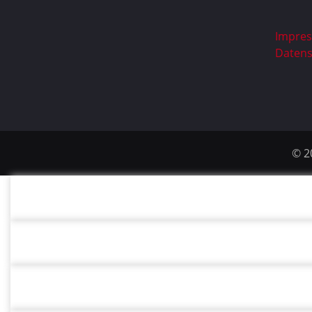
Impre
Datens
© 2